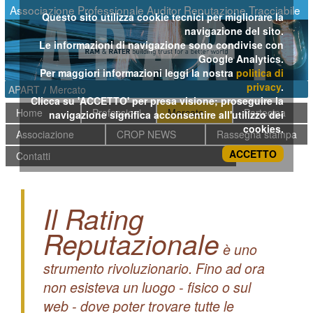
Salta al contenuto
Associazione Professionale Auditor Reputazione Tracciabile
Questo sito utilizza cookie tecnici per migliorare la
navigazione del sito.
Le informazioni di navigazione sono condivise con
Google Analytics.
Per maggiori informazioni leggi la nostra
politica di
privacy
.
APART
/
Mercato
Clicca su 'ACCETTO' per presa visione; proseguire la
Home
Professioni
Mercato
Partecipa
navigazione significa acconsentire all'utilizzo dei
cookies.
Associazione
CROP NEWS
Rassegna stampa
ACCETTO
Contatti
Il Rating
Reputazionale
è uno
strumento rivoluzionario. Fino ad ora
non esisteva un luogo - fisico o sul
web - dove poter trovare tutte le