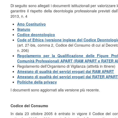
Di seguito sono allegati i documenti istituzionali per valorizzare
garantire il rispetto della deontologia professionale previsti da
2013, n. 4
Atto Costitutivo
Statuto
Codice deontologico
Code of Ethics (versione inglese del Codice Deontologi
(art. 27-bis, comma 2, Codice del Consumo di cui al Decret
n. 206)
Regolamento per la Qualificazione delle Figure Prof
Comunità Professionali APART (RAM APART e RATER A
Regolamento dell’Organismo di Vigilanza (attività in itinere)
Attestato di qualità dei servizi erogati dai RAM APART
Attestato di qualità dei servizi erogati dai RATER APART
Politiche della privacy
I documenti sono aggiornati alla versione più recente.
Codice del Consumo
In data 23 ottobre 2005 è entrato in vigore il Codice del co