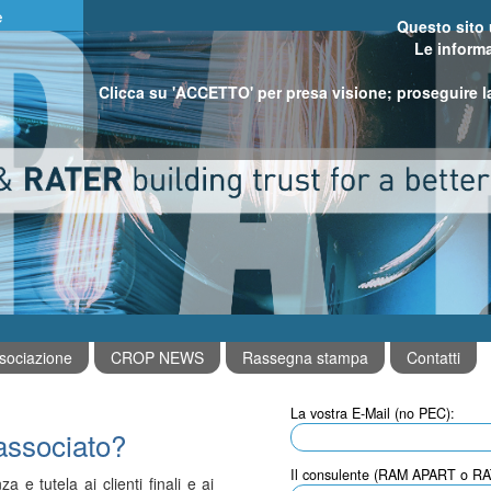
e
Questo sito u
Le inform
Clicca su 'ACCETTO' per presa visione; proseguire la
sociazione
CROP NEWS
Rassegna stampa
Contatti
La vostra E-Mail (no PEC):
 associato?
Il consulente (RAM APART o R
 e tutela ai clienti finali e ai