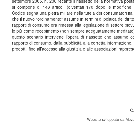
settembre 2005, n. 206 recante il riassetto della normativa post
si compone di 146 articoli (diventati 170 dopo le modifiche 
Codice segna una pietra miliare nella tutela dei consumatori itali
che il nuovo “ordinamento” assume in termini di politica del diritt
rapporti di consumo era rimessa alla legislazione di settore pio
lo più come recepimento (non sempre adeguatamente meditato) d
questo scenario interviene l’opera di riassetto che assume co
rapporto di consumo, dalla pubblicità alla corretta informazione, 
prodotti, fino all’accesso alla giustizia e alle associazioni rappre
C
Website sviluppato da Meva