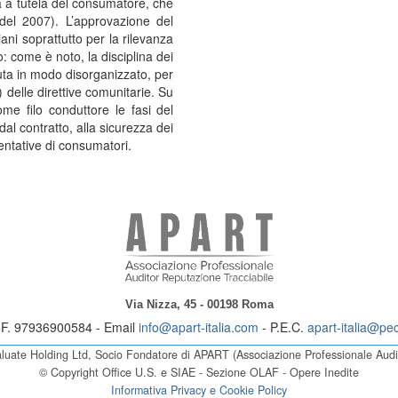
a a tutela del consumatore, che
del 2007). L’approvazione del
ani soprattutto per la rilevanza
o: come è noto, la disciplina dei
vuta in modo disorganizzato, per
elle direttive comunitarie. Su
me filo conduttore le fasi del
dal contratto, alla sicurezza dei
sentative di consumatori.
Via Nizza, 45 - 00198 Roma
.F. 97936900584 - Email
info@apart-italia.com
- P.E.C.
apart-italia@pec
luate Holding Ltd, Socio Fondatore di APART (Associazione Professionale Audit
© Copyright Office U.S. e SIAE - Sezione OLAF - Opere Inedite
Informativa Privacy e Cookie Policy