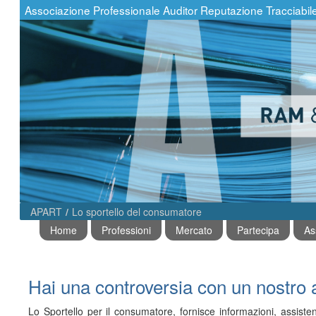
Skip to Content
Associazione Professionale Auditor Reputazione Tracciabil
APART
/
Lo sportello del consumatore
Home
Professioni
Mercato
Partecipa
As
Hai una controversia con un nostro
Lo Sportello per il consumatore, fornisce informazioni, assistenza