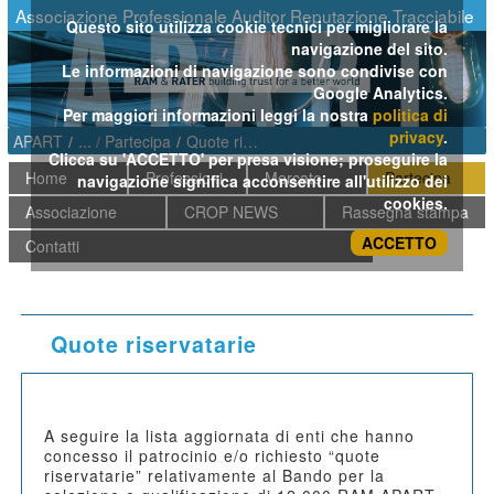
Salta al contenuto
Associazione Professionale Auditor Reputazione Tracciabile
Questo sito utilizza cookie tecnici per migliorare la
navigazione del sito.
Le informazioni di navigazione sono condivise con
Google Analytics.
Per maggiori informazioni leggi la nostra
politica di
privacy
.
APART
/
Partecipa
/
Quote riservatarie
Clicca su 'ACCETTO' per presa visione; proseguire la
Home
Professioni
Mercato
Partecipa
navigazione significa acconsentire all'utilizzo dei
cookies.
Associazione
CROP NEWS
Rassegna stampa
ACCETTO
Contatti
Quote riservatarie
A seguire la lista aggiornata di enti che hanno
concesso il patrocinio e/o richiesto “quote
riservatarie” relativamente al Bando per la