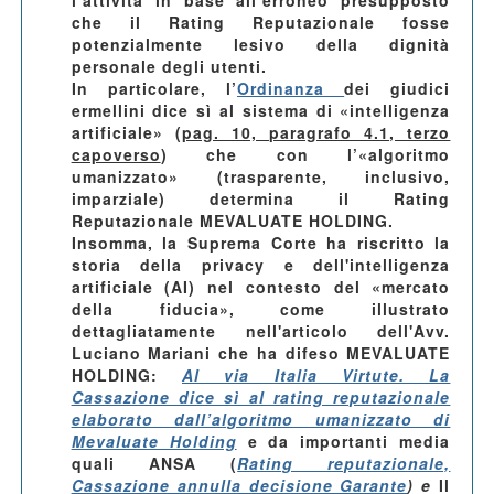
l’attività in base all’erroneo presupposto
che il Rating Reputazionale fosse
potenzialmente lesivo della dignità
personale degli utenti.
In particolare, l’
Ordinanza
dei giudici
ermellini dice sì al sistema di «intelligenza
artificiale» (
pag. 10, paragrafo 4.1, terzo
capoverso
) che con l’«algoritmo
umanizzato» (trasparente, inclusivo,
imparziale) determina il Rating
Reputazionale MEVALUATE HOLDING.
Insomma, la Suprema Corte ha riscritto la
storia della privacy e dell'intelligenza
artificiale (AI) nel contesto del «mercato
della fiducia», come illustrato
dettagliatamente nell'articolo dell'Avv.
Luciano Mariani che ha difeso MEVALUATE
HOLDING:
Al via Italia Virtute. La
Cassazione dice sì al rating reputazionale
elaborato dall’algoritmo umanizzato di
Mevaluate Holding
e da importanti media
quali
ANSA
(
Rating reputazionale,
Cassazione annulla decisione Garante
) e
Il