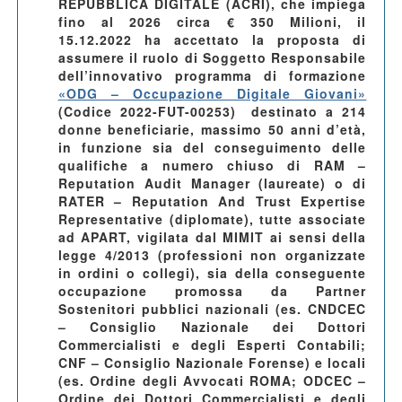
REPUBBLICA DIGITALE (ACRI), che impiega
fino al 2026 circa € 350 Milioni, il
15.12.2022 ha accettato la proposta di
assumere il ruolo di Soggetto Responsabile
dell’innovativo programma di formazione
«ODG – Occupazione Digitale Giovani»
(Codice 2022-FUT-00253) destinato a 214
donne beneficiarie, massimo 50 anni d’età,
in funzione sia del conseguimento delle
qualifiche a numero chiuso di RAM –
Reputation Audit Manager (laureate) o di
RATER – Reputation And Trust Expertise
Representative (diplomate), tutte associate
ad APART, vigilata dal MIMIT ai sensi della
legge 4/2013 (professioni non organizzate
in ordini o collegi), sia della conseguente
occupazione promossa da Partner
Sostenitori pubblici nazionali (es. CNDCEC
– Consiglio Nazionale dei Dottori
Commercialisti e degli Esperti Contabili;
CNF – Consiglio Nazionale Forense) e locali
(es. Ordine degli Avvocati ROMA; ODCEC –
Ordine dei Dottori Commercialisti e degli