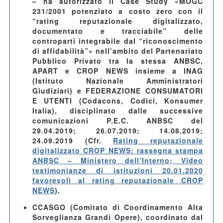
–
ha autorizzato il Case Study
«MOGC
231/2001 potenziato a costo zero con il
“rating reputazionale digitalizzato,
documentato e tracciabile” delle
controparti integrabile dal “riconoscimento
di affidabilità”» nell’ambito del Partenariato
Pubblico Privato tra la stessa ANBSC,
APART e CROP NEWS insieme a INAG
(Istituto Nazionale Amministratori
Giudiziari) e FEDERAZIONE CONSUMATORI
E UTENTI (Codacons, Codici, Konsumer
Italia), disciplinato dalle successive
comunicazioni P.E.C. ANBSC del
29.04.2019; 26.07.2019; 14.08.2019;
24.09.2019 (Cfr.
Rating reputazionale
digitalizzato CROP NEWS: rassegna stampa
ANBSC – Ministero dell’Interno
; Video
testimonianze di istituzioni 20.01.2020
favorevoli al rating reputazionale CROP
NEWS
).
CCASGO (Comitato di Coordinamento Alta
Sorveglianza Grandi Opere), coordinato dal