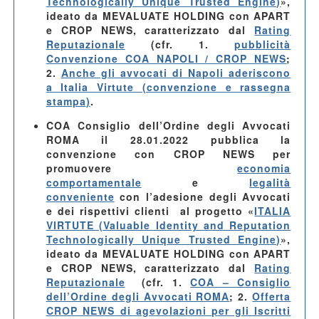
Technologically Unique Trusted Engine)
»
,
ideato da MEVALUATE HOLDING con APART
e CROP NEWS, caratterizzato dal
Rating
Reputazionale
(cfr. 1.
pubblicità
Convenzione COA NAPOLI / CROP NEWS
;
2.
Anche gli avvocati di Napoli aderiscono
a Italia Virtute (convenzione e rassegna
stampa
)
.
COA Consiglio dell’Ordine degli Avvocati
ROMA il 28.01.2022
pubblica la
convenzione con CROP NEWS per
promuovere
economia
comportamentale
e
legalità
conveniente
con l’adesione degli Avvocati
e dei rispettivi clienti al progetto
«
ITALIA
VIRTUTE (Valuable Identity and Reputation
Technologically Unique Trusted Engine)
»
,
ideato da MEVALUATE HOLDING con APART
e CROP NEWS, caratterizzato dal
Rating
Reputazionale
(cfr. 1.
COA – Consiglio
dell’Ordine degli Avvocati ROMA
; 2.
Offerta
CROP NEWS di agevolazioni per gli Iscritti