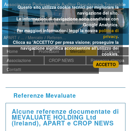
Salta al contenuto
Associazione Professionale Auditor Reputazione Tracciabile
Questo sito utilizza cookie tecnici per migliorare la
navigazione del sito.
Le informazioni di navigazione sono condivise con
Google Analytics.
Per maggiori informazioni leggi la nostra
politica di
privacy
.
APART
/
Mercato
/
Referenze Mevaluate
Clicca su 'ACCETTO' per presa visione; proseguire la
navigazione significa acconsentire all'utilizzo dei
Home
Professioni
Mercato
Partecipa
cookies.
Associazione
CROP NEWS
Rassegna stampa
ACCETTO
Contatti
Referenze Mevaluate
Alcune referenze documentate di
MEVALUATE HOLDING Ltd
(Ireland), APART e CROP NEWS