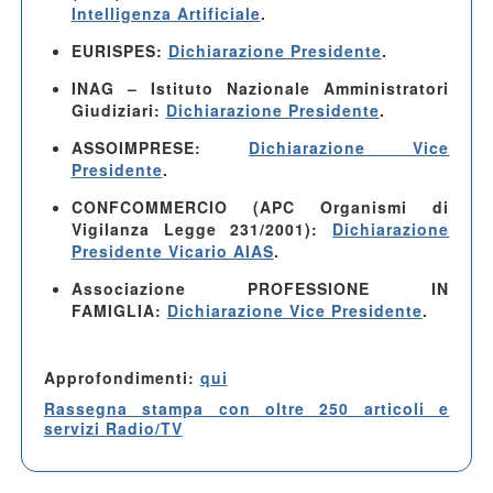
Intelligenza Artificiale
.
EURISPES
:
Dichiarazione Presidente
.
INAG – Istituto Nazionale Amministratori
Giudiziari
:
Dichiarazione Presidente
.
ASSOIMPRESE
:
Dichiarazione Vice
Presidente
.
CONFCOMMERCIO (APC Organismi di
Vigilanza Legge 231/2001)
:
Dichiarazione
Presidente Vicario AIAS
.
Associazione PROFESSIONE IN
FAMIGLIA
:
Dichiarazione Vice Presidente
.
Approfondimenti:
qui
Rassegna stampa con oltre 250 articoli e
servizi Radio/TV