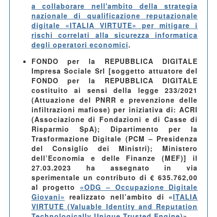
a collaborare nell'ambito della strategia
nazionale di qualificazione reputazionale
digitale «ITALIA VIRTUTE» per mitigare i
rischi correlati alla sicurezza informatica
degli operatori economici
.
FONDO per la REPUBBLICA DIGITALE
Impresa Sociale Srl
[soggetto attuatore del
FONDO per la REPUBBLICA DIGITALE
costituito ai sensi della legge 233/2021
(Attuazione del PNRR e prevenzione delle
infiltrazioni mafiose) per iniziativa di: ACRI
(Associazione di Fondazioni e di Casse di
Risparmio SpA); Dipartimento per la
Trasformazione Digitale (PCM – Presidenza
del Consiglio dei Ministri); Ministero
dell’Economia e delle Finanze (MEF)] il
27.03.2023 ha assegnato in via
sperimentale un contributo di € 635.762,00
al progetto
«ODG – Occupazione Digitale
Giovani»
realizzato nell’ambito di
«
ITALIA
VIRTUTE (Valuable Identity and Reputation
Technologically Unique Trusted Engine)
»
.