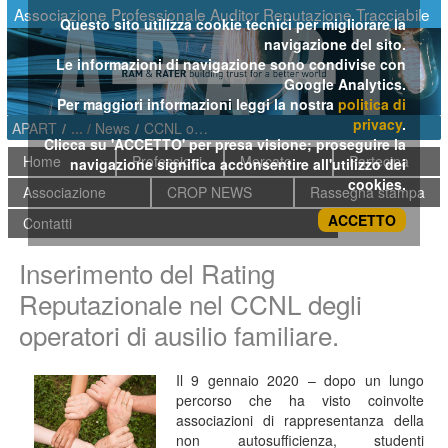
Skip to Content
Associazione Professionale Auditor Reputazione Tracciabile
Questo sito utilizza cookie tecnici per migliorare la
navigazione del sito.
Le informazioni di navigazione sono condivise con
Google Analytics.
Per maggiori informazioni leggi la nostra
politica di
privacy
.
APART
/
News
/
CCNL operatori di ausilio familiare
Clicca su 'ACCETTO' per presa visione; proseguire la
Home
Professioni
Mercato
Partecipa
navigazione significa acconsentire all'utilizzo dei
cookies.
Associazione
CROP NEWS
Rassegna stampa
ACCETTO
Contatti
Inserimento del Rating
Reputazionale nel CCNL degli
operatori di ausilio familiare.
Il 9 gennaio 2020 – dopo un lungo
percorso che ha visto coinvolte
associazioni di rappresentanza della
non autosufficienza, studenti